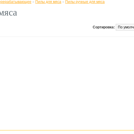
ерерабатывающее
»
Пилы для мяса
»
Пилы ручные для мяса
мяса
Сортировка: